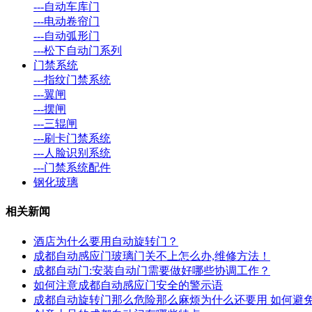
---自动车库门
---电动卷帘门
---自动弧形门
---松下自动门系列
门禁系统
---指纹门禁系统
---翼闸
---摆闸
---三辊闸
---刷卡门禁系统
---人脸识别系统
---门禁系统配件
钢化玻璃
相关新闻
酒店为什么要用自动旋转门？
成都自动感应门玻璃门关不上怎么办,维修方法！
成都自动门:安装自动门需要做好哪些协调工作？
如何注意成都自动感应门安全的警示语
成都自动旋转门那么危险那么麻烦为什么还要用 如何避