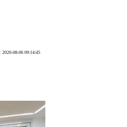
0-08-06 09:14:45