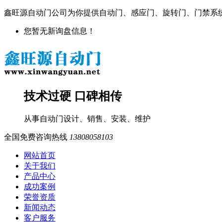
鑫旺源自动门公司为你提供自动门、感应门、旋转门、门禁系
您暂无新询盘信息！
技术过硬 口碑相传
从事
自动门
设计、销售、安装、维护
全国免费咨询热线
13808058103
网站首页
关于我们
产品中心
成功案例
荣誉资质
新闻动态
客户服务