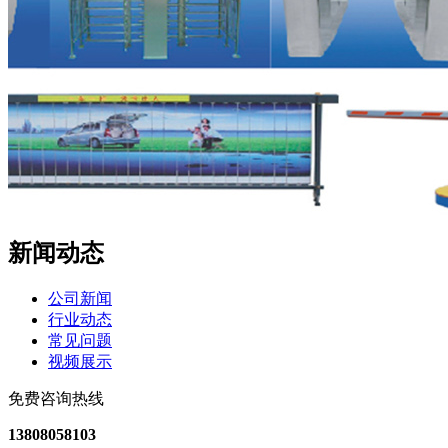
新闻动态
公司新闻
行业动态
常见问题
视频展示
免费咨询热线
13808058103