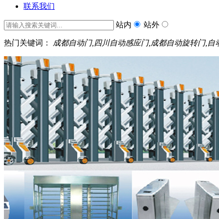
联系我们
站内
站外
热门关键词：
成都自动门,四川自动感应门,成都自动旋转门,自