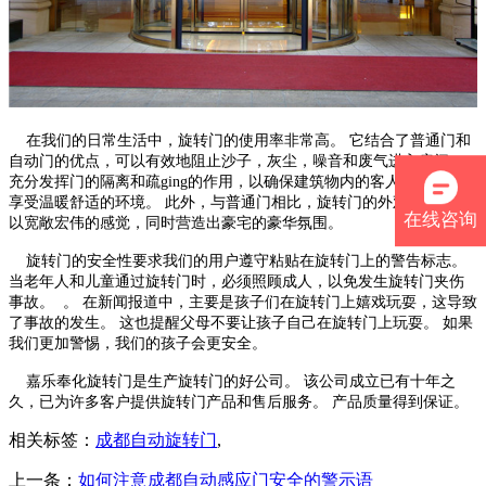
在我们的日常生活中，旋转门的使用率非常高。 它结合了普通门和
自动门的优点，可以有效地阻止沙子，灰尘，噪音和废气进入房间。
充分发挥门的隔离和疏ging的作用，以确保建筑物内的客人和工作人员
享受温暖舒适的环境。 此外，与普通门相比，旋转门的外观设计给人
在线咨询
以宽敞宏伟的感觉，同时营造出豪宅的豪华氛围。
旋转门的安全性要求我们的用户遵守粘贴在旋转门上的警告标志。
当老年人和儿童通过旋转门时，必须照顾成人，以免发生旋转门夹伤
事故。 。 在新闻报道中，主要是孩子们在旋转门上嬉戏玩耍，这导致
了事故的发生。 这也提醒父母不要让孩子自己在旋转门上玩耍。 如果
我们更加警惕，我们的孩子会更安全。
嘉乐奉化旋转门是生产旋转门的好公司。 该公司成立已有十年之
久，已为许多客户提供旋转门产品和售后服务。 产品质量得到保证。
相关标签：
成都自动旋转门
,
上一条：
如何注意成都自动感应门安全的警示语